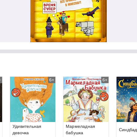
+
6+
6+
Удивительная
Мармеладная
Синдбад
девочка
бабушка