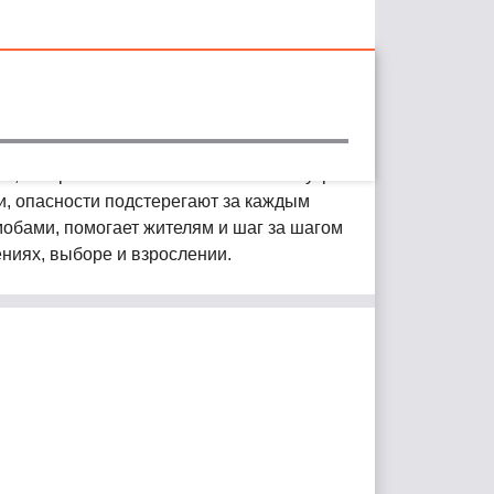
necrafty Family
ке, который внезапно оказывается внутри
и, опасности подстерегают за каждым
мобами, помогает жителям и шаг за шагом
ениях, выборе и взрослении.