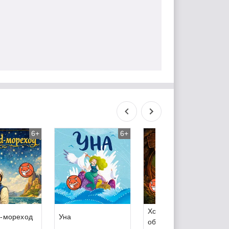
6+
6+
6+
Хоббит, или Туда и
-мореход
Уна
обратно