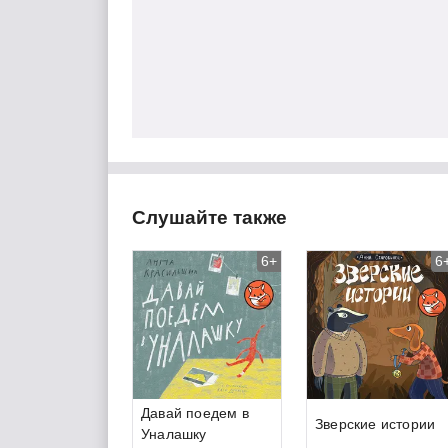
Слушайте также
6+
6
Давай поедем в
Зверские истории
Уналашку