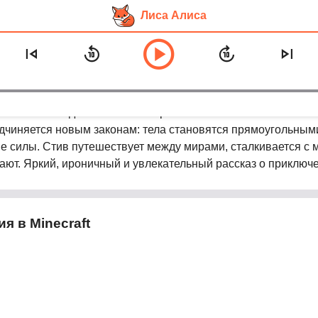
Лиса Алиса
ва: Все приключения в Minecraft» — Mi
ecraft» — это динамичная история о самом обычном мальчи
одчиняется новым законам: тела становятся прямоугольным
е силы. Стив путешествует между мирами, сталкивается с 
ают. Яркий, ироничный и увлекательный рассказ о приключ
я в Minecraft