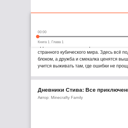
Перейти
Аудиосказка «Дневники Сти
к
основному
Рекомендуем слушать в возрасте:
6+
00:00
контенту
Книга 1. Глава 1
«Дневники Стива: Все приключения в Min
странного кубического мира. Здесь всё п
блоком, а дружба и смекалка ценятся выш
учится выживать там, где ошибки не прощ
Дневники Стива: Все приключени
Автор: Minecrafty Family