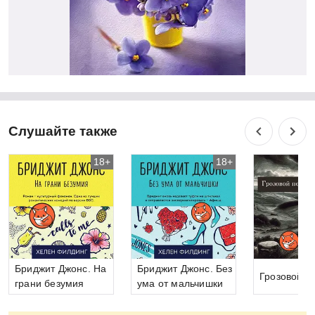
Слушайте также
18+
18+
Бриджит Джонс. На
Бриджит Джонс. Без
Грозовой п
грани безумия
ума от мальчишки