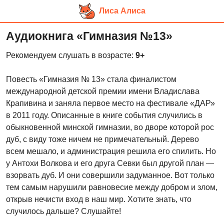
Лиса Алиса
Перейти
Аудиокнига «Гимназия №13»
к
основному
Рекомендуем слушать в возрасте:
9+
контенту
Повесть «Гимназия № 13» стала финалистом
международной детской премии имени Владислава
Крапивина и заняла первое место на фестивале «ДАР»
в 2011 году. Описанные в книге события случились в
обыкновенной минской гимназии, во дворе которой рос
дуб, с виду тоже ничем не примечательный. Дерево
всем мешало, и администрация решила его спилить. Но
у Антохи Волкова и его друга Севки был другой план —
взорвать дуб. И они совершили задуманное. Вот только
тем самым нарушили равновесие между добром и злом,
открыв нечисти вход в наш мир. Хотите знать, что
случилось дальше? Слушайте!