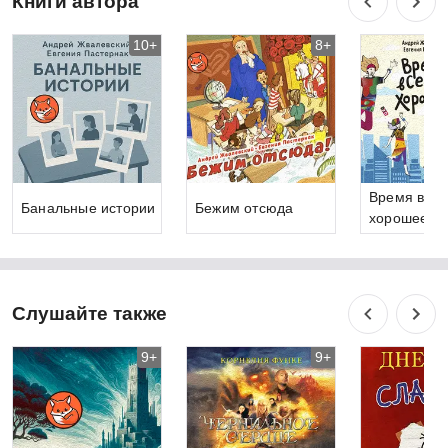
Книги автора
10+
8+
Время всег
Банальные истории
Бежим отсюда
хорошее
Слушайте также
9+
9+