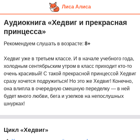
Лиса Алиса
Перейти
Аудиокнига «Хедвиг и прекрасная
к
принцесса»
основному
контенту
Рекомендуем слушать в возрасте:
8+
Хедвиг уже в третьем классе. И в начале учебного года,
холодным сентябрьским утром в класс приходит кто-то
очень красивый! С такой прекрасной принцессой Хедвиг
сразу хочется подружиться! Но это же Хедвиг! Конечно,
она влипла в очередную смешную переделку — в ней
будет много любви, бега и узелков на непослушных
шнурках!
Цикл «Хедвиг»