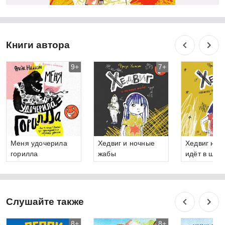
Книги автора
9+
7+
Меня удочерила
Хедвиг и ночные
Хедвиг нак
горилла
жабы
идёт в школ
Слушайте также
8+
8+