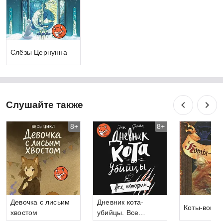
Слёзы Цернунна
Слушайте также
8+
8+
Девочка с лисьим
Дневник кота-
Коты-воите
хвостом
убийцы. Все