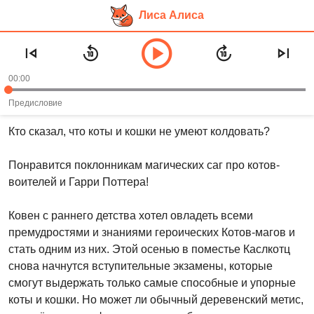
Лиса Алиса
Перейти
Аудиокнига «Иномирье
к
просыпается»
основному
00:00
контенту
Рекомендуем слушать в возрасте:
8+
Предисловие
Кто сказал, что коты и кошки не умеют колдовать?
Понравится поклонникам магических саг про котов-
воителей и Гарри Поттера!
Ковен с раннего детства хотел овладеть всеми
премудростями и знаниями героических Котов-магов и
стать одним из них. Этой осенью в поместье Каслкотц
снова начнутся вступительные экзамены, которые
смогут выдержать только самые способные и упорные
коты и кошки. Но может ли обычный деревенский метис,