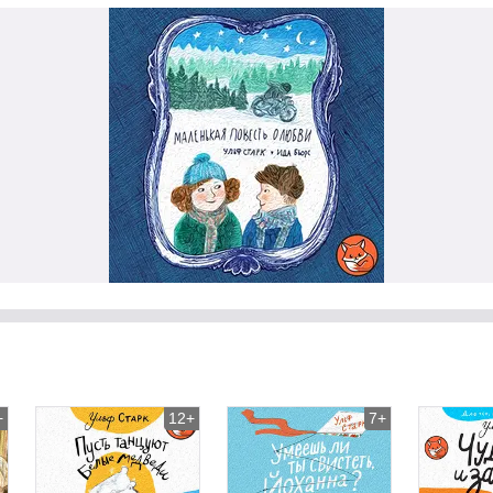
+
12+
7+