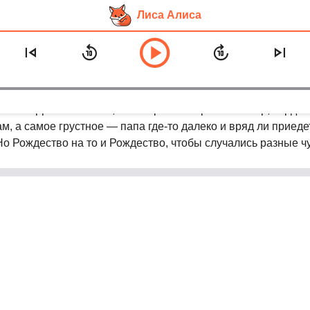
Лиса Алиса
весть о любви»
ское. Девочка Эльза, от которой его бросает в жар, сердит
м, а самое грустное — папа где-то далеко и вряд ли приедет
о Рождество на то и Рождество, чтобы случались разные чу