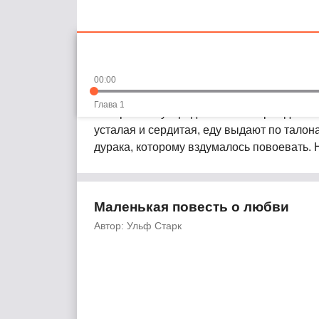
Перейти
Аудиокнига «Маленькая по
к
основному
Рекомендуем слушать в возрасте:
10+
00:00
контенту
Глава 1
Настроение у Фреда совсем не рождествен
усталая и сердитая, еду выдают по талона
дурака, которому вздумалось повоевать. Н
Маленькая повесть о любви
Автор: Ульф Старк