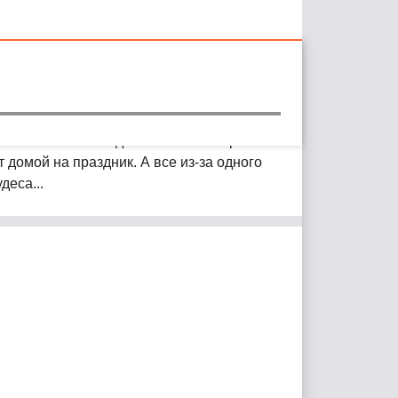
ся на него — и за дело. Мама все время
 домой на праздник. А все из-за одного
деса...