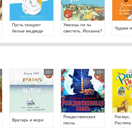
Пусть танцуют
Умеешь ли ты
Чудаки 
белые медведи
свистеть, Йоханна?
+
10+
10+
Рождественская
Расмус, 
Вратарь и море
песнь
Растяпа