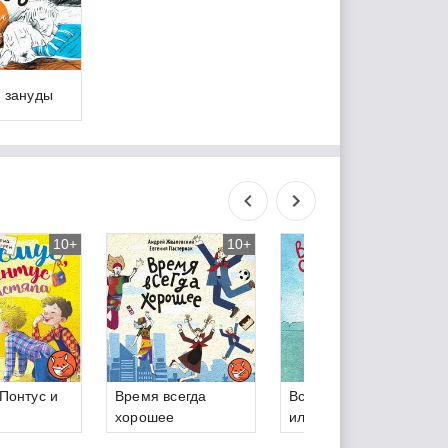
и зануды
10+
10+
10+
Понтус и
Время всегда
Всего одиннадцать!
хорошее
или Шуры-муры в
пятом Д