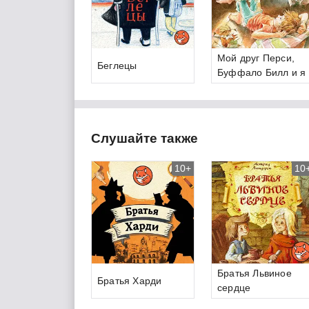
Мой друг Перси,
Беглецы
Буффало Билл и я
Слушайте также
10+
10
Братья Львиное
Братья Харди
сердце