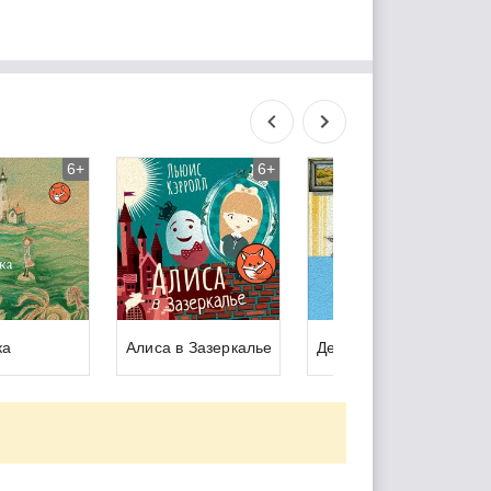
6+
6+
6+
ка
Алиса в Зазеркалье
Денискины рассказы