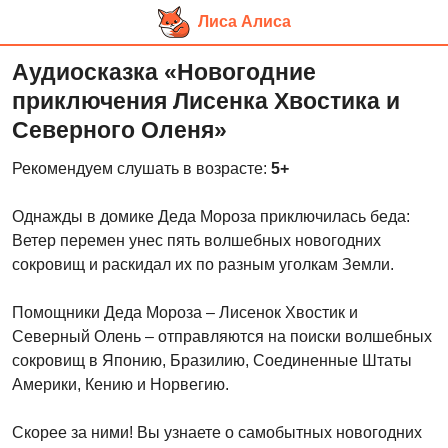
Лиса Алиса
Перейти
Аудиосказка «Новогодние
к
приключения Лисенка Хвостика и
основному
Северного Оленя»
контенту
Рекомендуем слушать в возрасте:
5+
Однажды в домике Деда Мороза приключилась беда:
Ветер перемен унес пять волшебных новогодних
сокровищ и раскидал их по разным уголкам Земли.
Помощники Деда Мороза – Лисенок Хвостик и
Северный Олень – отправляются на поиски волшебных
сокровищ в Японию, Бразилию, Соединенные Штаты
Америки, Кению и Норвегию.
Скорее за ними! Вы узнаете о самобытных новогодних