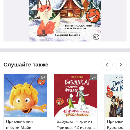
Слушайте также
5+
5+
Приключения
Бабушка! – кричит
Приключен
пчёлки Майи
Фридер. 42 истории
Куролесова