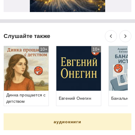
Слушайте также
10+
10+
Динка прощается с
Евгений Онегин
Банальные
детством
аудиокниги