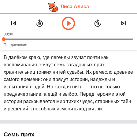
Лиса Алиса
Перейти
Цикл аудиокниг «Семь прях» —
к
Тамара Михеева
основному
00:00
контенту
Рекомендуем слушать в возрасте:
10+
Предисловие
В далёком краю, где легенды звучат почти как
воспоминания, живут семь загадочных прях —
хранительниц тонких нитей судьбы. Их ремесло древнее
самого времени: они прядут истории, надежды и
испытания людей. Но каждая нить — это не только
предначертание, а ещё и выбор. Перед героями этой
истории раскрывается мир тихих чудес, старинных тайн
и решений, способных изменить ход жизни.
Семь прях