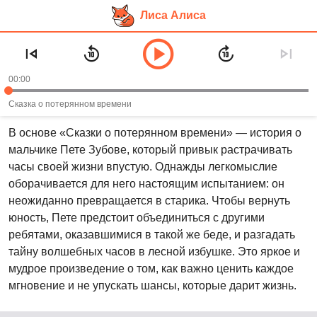
Лиса Алиса
Перейти
Аудиосказка «Сказка о потерянном
к
времени» — Евгений Шварц
основному
00:00
контенту
Рекомендуем слушать в возрасте:
6+
Сказка о потерянном времени
В основе «Сказки о потерянном времени» — история о
мальчике Пете Зубове, который привык растрачивать
часы своей жизни впустую. Однажды легкомыслие
оборачивается для него настоящим испытанием: он
неожиданно превращается в старика. Чтобы вернуть
юность, Пете предстоит объединиться с другими
ребятами, оказавшимися в такой же беде, и разгадать
тайну волшебных часов в лесной избушке. Это яркое и
мудрое произведение о том, как важно ценить каждое
мгновение и не упускать шансы, которые дарит жизнь.