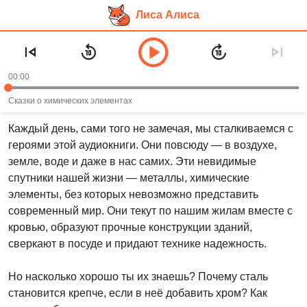
Лиса Алиса
Перейти
Аудиосказка «Сказки о химических
к
элементах. 70 богатырей»
основному
00:00
контенту
Рекомендуем слушать в возрасте:
6+
Сказки о химических элементах
Каждый день, сами того не замечая, мы сталкиваемся с
героями этой аудиокниги. Они повсюду — в воздухе,
земле, воде и даже в нас самих. Эти невидимые
спутники нашей жизни — металлы, химические
элементы, без которых невозможно представить
современный мир. Они текут по нашим жилам вместе с
кровью, образуют прочные конструкции зданий,
сверкают в посуде и придают технике надежность.
Но насколько хорошо ты их знаешь? Почему сталь
становится крепче, если в неё добавить хром? Как