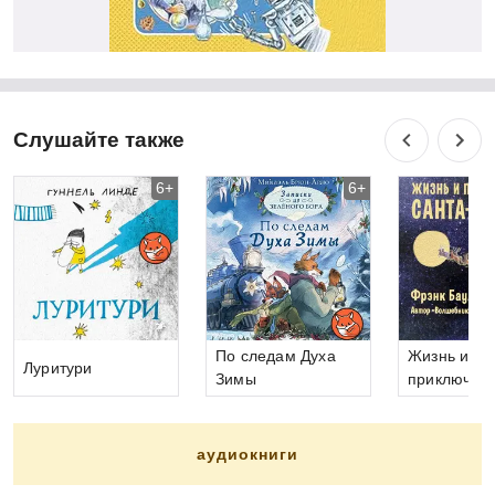
Слушайте также
6+
6+
По следам Духа
Жизнь и
Луритури
Зимы
приключен
Санта-Клау
аудиокниги