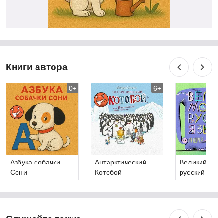
Книги автора
0+
6+
Азбука собачки
Антарктический
Великий мо
Сони
Котобой
русский яз