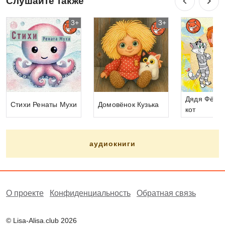
Слушайте также
3+
3+
Дядя Фёдор
Стихи Ренаты Мухи
Домовёнок Кузька
кот
аудиокниги
О проекте
Конфиденциальность
Обратная связь
© Lisa-Alisa.club 2026