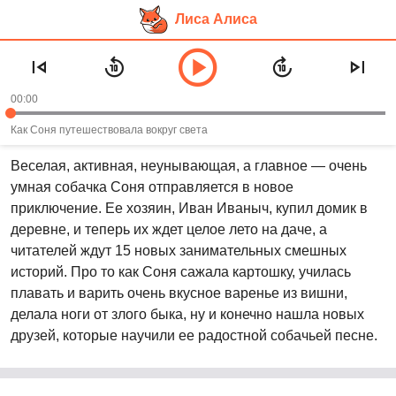
Лиса Алиса
Перейти
Аудиосказка «Собачка Соня на
к
даче»
основному
00:00
контенту
Рекомендуем слушать в возрасте:
3+
Как Соня путешествовала вокруг света
Веселая, активная, неунывающая, а главное — очень
умная собачка Соня отправляется в новое
приключение. Ее хозяин, Иван Иваныч, купил домик в
деревне, и теперь их ждет целое лето на даче, а
читателей ждут 15 новых занимательных смешных
историй. Про то как Соня сажала картошку, училась
плавать и варить очень вкусное варенье из вишни,
делала ноги от злого быка, ну и конечно нашла новых
друзей, которые научили ее радостной собачьей песне.