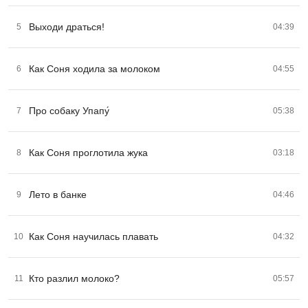
Выходи драться!
5
04:39
Как Соня ходила за молоком
6
04:55
Про собаку Упапу́
7
05:38
Как Соня проглотила жука
8
03:18
Лето в банке
9
04:46
Как Соня научилась плавать
10
04:32
Кто разлил молоко?
11
05:57