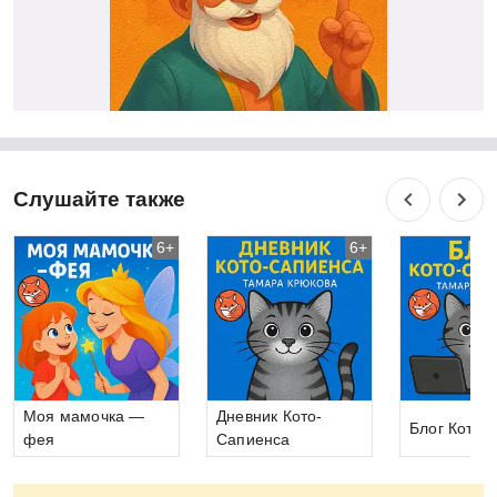
Слушайте также
6+
6+
Моя мамочка —
Дневник Кото-
Блог Кото-
фея
Сапиенса