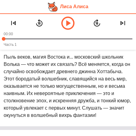
Лиса Алиса
Перейти
Аудиосказка «Старик Хоттабыч» —
к
Лазарь Лагин
основному
00:00
контенту
Рекомендуем слушать в возрасте:
6+
Часть 1
Пыль веков, магия Востока и... московский школьник
Волька — что может их связать? Всё меняется, когда он
случайно освобождает древнего джинна Хоттабыча.
Этот бородатый волшебник, славящийся на весь мир,
оказывается не только могущественным, но и весьма
наивным. Их невероятные приключения — это и
столкновение эпох, и искренняя дружба, и тонкий юмор,
который увлекает с первых минут. Слушать — значит
окунуться в волшебный вихрь фантазии!