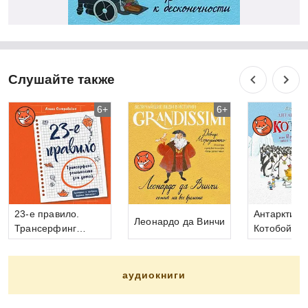
Слушайте также
6+
6+
23-е правило.
Антарктиче
Леонардо да Винчи
Трансерфинг
Котобой
реальности для
детей
аудиокниги