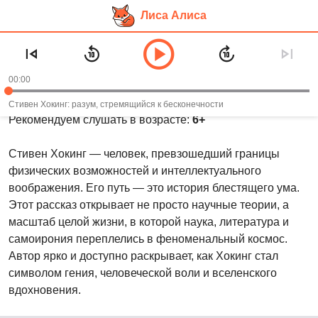
Лиса Алиса
Перейти
Аудиокнига «Стивен Хокинг: разум,
к
стремящийся к бесконечности» —
основному
00:00
Якопо Оливьери
контенту
Стивен Хокинг: разум, стремящийся к бесконечности
Рекомендуем слушать в возрасте:
6+
Стивен Хокинг — человек, превзошедший границы
физических возможностей и интеллектуального
воображения. Его путь — это история блестящего ума.
Этот рассказ открывает не просто научные теории, а
масштаб целой жизни, в которой наука, литература и
самоирония переплелись в феноменальный космос.
Автор ярко и доступно раскрывает, как Хокинг стал
символом гения, человеческой воли и вселенского
вдохновения.