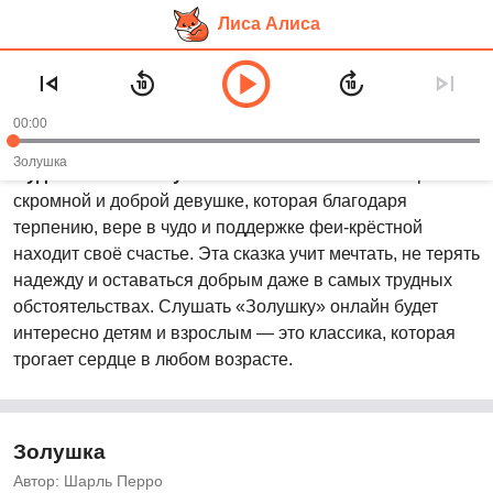
Лиса Алиса
Перейти
Аудиосказка «Золушка»
к
основному
Рекомендуем слушать в возрасте:
0+
00:00
контенту
Золушка
Аудиосказка «Золушка»
— это волшебная история о
скромной и доброй девушке, которая благодаря
терпению, вере в чудо и поддержке феи-крёстной
находит своё счастье. Эта сказка учит мечтать, не терять
надежду и оставаться добрым даже в самых трудных
обстоятельствах. Слушать «Золушку» онлайн будет
интересно детям и взрослым — это классика, которая
трогает сердце в любом возрасте.
Золушка
Автор: Шарль Перро