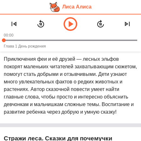
Лиса Алиса
Перейти
Аудиосказка «Стражи леса. Сказки
к
для почемучки»
основному
00:00
контенту
Рекомендуем слушать в возрасте:
4+
Глава 1 День рождения
Приключения феи и её друзей — лесных эльфов
покорят маленьких читателей захватывающим сюжетом,
помогут стать добрыми и отзывчивыми. Дети узнают
много увлекательных фактов о редких животных и
растениях. Автор сказочной повести умеет найти
главные слова, чтобы просто и интересно объяснить
девчонкам и мальчишкам сложные темы. Воспитание и
развитие ребенка через добрую и умную сказку!
Стражи леса. Сказки для почемучки