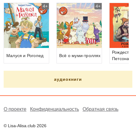
4+
4+
Рождество 
Малуся и Рогопед
Всё о муми-троллях
Петсона
аудиокниги
О проекте
Конфиденциальность
Обратная связь
© Lisa-Alisa.club 2026