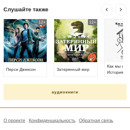
Слушайте также
12+
12+
Как мы с Во
Перси Джексон
Затерянный мир
История од
лета
аудиокниги
О проекте
Конфиденциальность
Обратная связь