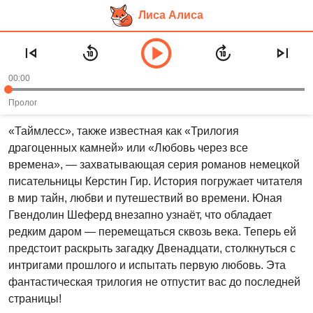
Лиса Алиса
Перейти
Аудиокнига «Таймлесс (Рубиновая,
к
Сапфировая, Изумрудная книги)»
основному
00:00
контенту
Рекомендуем слушать в возрасте:
12+
Пролог
«Таймлесс», также известная как «Трилогия
драгоценных камней» или «Любовь через все
времена», — захватывающая серия романов немецкой
писательницы Керстин Гир. История погружает читателя
в мир тайн, любви и путешествий во времени. Юная
Гвендолин Шеферд внезапно узнаёт, что обладает
редким даром — перемещаться сквозь века. Теперь ей
предстоит раскрыть загадку Двенадцати, столкнуться с
интригами прошлого и испытать первую любовь. Эта
фантастическая трилогия не отпустит вас до последней
страницы!