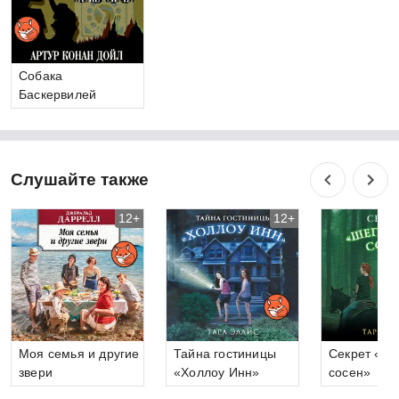
Собака
Баскервилей
Слушайте также
12+
12+
Моя семья и другие
Тайна гостиницы
Секрет «Ш
звери
«Холлоу Инн»
сосен»