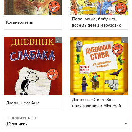
Папа, мама, бабушка,
Коты-воители
восемь детей и грузовик
9+
6+
Дневники Стива: Все
Дневник слабака
приключения в Minecraft
показывать по