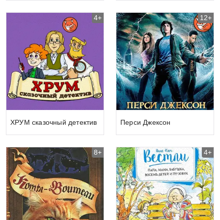
4+
12+
ХРУМ сказочный детектив
Перси Джексон
8+
4+