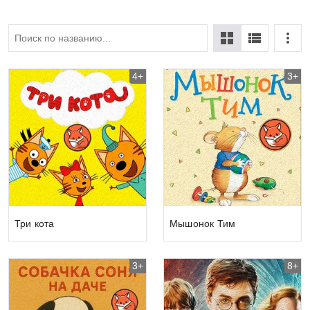
4+
3+
Три кота
Мышонок Тим
3+
8+